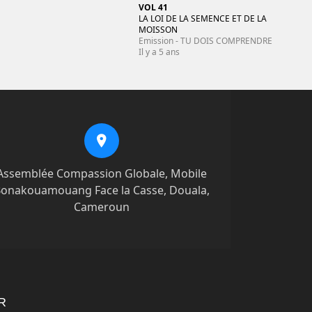
VOL 41
LA LOI DE LA SEMENCE ET DE LA
MOISSON
Emission - TU DOIS COMPRENDRE
Il y a 5 ans
Assemblée Compassion Globale, Mobile
onakouamouang Face la Casse, Douala,
Cameroun
R