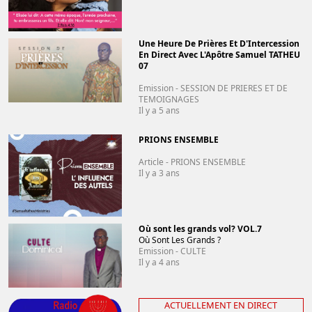
Une Heure De Prières Et D'Intercession
En Direct Avec L'Apôtre Samuel TATHEU
07
Emission - SESSION DE PRIERES ET DE
TEMOIGNAGES
Il y a 5 ans
PRIONS ENSEMBLE
Article - PRIONS ENSEMBLE
Il y a 3 ans
Où sont les grands vol? VOL.7
Où Sont Les Grands ?
Emission - CULTE
Il y a 4 ans
ACTUELLEMENT EN DIRECT