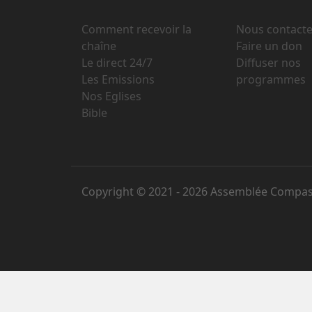
Comment recevoir la
Nous contacte
chaîne
Faire un don
Le direct 24/7
Diffuser nos
Les Emissions
programmes
Nos Eglises
Bible
Copyright © 2021 -
2026 Assemblée Compassi