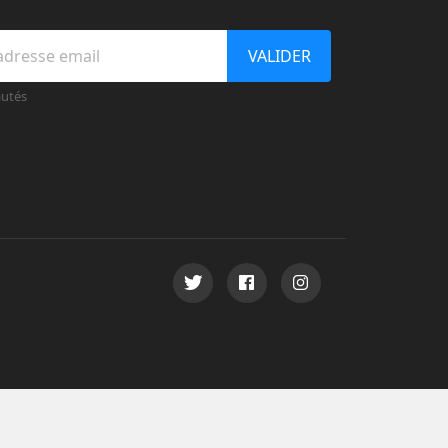
VALIDER
autés