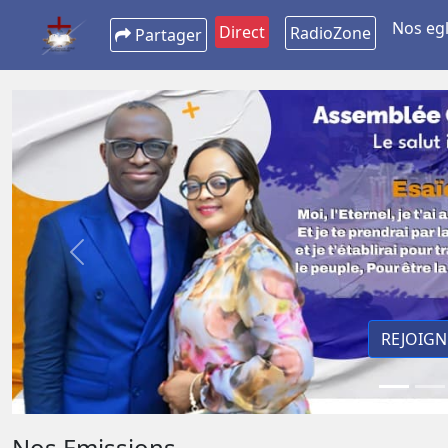
Nos egl
Direct
RadioZone
Partager
Previous
Nos Emissions