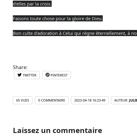
d'elles par la croix.
Faisons toute chose pour la gloire de Dieu.
Bon culte d'adoration à Celui qui règne éternellement, à no
Share:
TWITTER
PINTEREST
65 VUES
0 COMMENTAIRE
2023-04-18 16:23:49
AUTEUR:
JULI
Laissez un commentaire