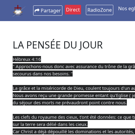
Nos egl
Direct
RadioZone
Partager
LA PENSÉE DU JOUR
Hébreux 4:16
" Approchons-nous donc avec assurance du trône de la grâce
secourus dans nos besoins. "
La grâce et la miséricorde de Dieu, coulent toujours d'un a
Nous avons reçu une grande promesse entant qu'Eglise ( je n
du séjour des morts ne prévaudront point contre nous.
Les clefs du royaume des cieux, t'ont été données: ce que tu l
sur la terre sera délié dans les cieux.
Car Christ a déjà dépouillé les dominations et les autorités