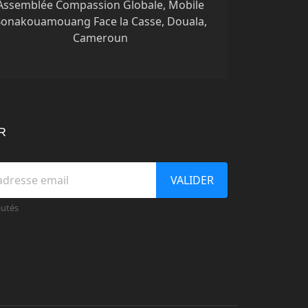
Assemblée Compassion Globale, Mobile
onakouamouang Face la Casse, Douala,
Cameroun
R
VALIDER
autés