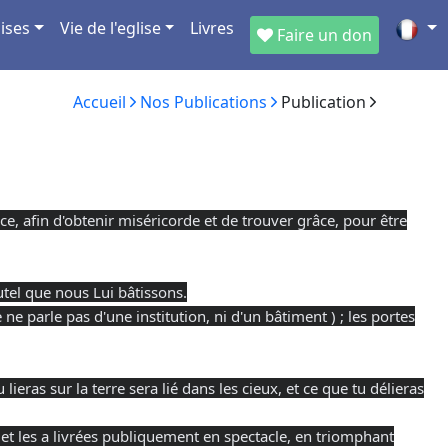
ises
Vie de l'eglise
Livres
Faire un don
Accueil
Nos Publications
Publication
• Ce Jeudi en direct, Prieres d'interces
, afin d'obtenir miséricorde et de trouver grâce, pour être
utel que nous Lui bâtissons.
e parle pas d'une institution, ni d'un bâtiment ) ; les portes
ieras sur la terre sera lié dans les cieux, et ce que tu délieras
, et les a livrées publiquement en spectacle, en triomphant