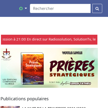
sion à 21:00 En direct sur Radiosolution, SolutionTv, les réseaux so
Previous
Next
Publications populaires