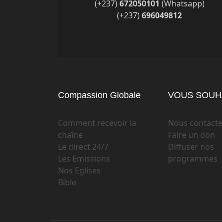
(+237)
672050101
(Whatsapp)
(+237)
696049812
Compassion Globale
VOUS SOUHA
Comment recevoir la
Nous contacte
chaîne
Faire un don
Le direct 24/7
Diffuser nos
Les Emissions
programmes
Nos Eglises
Bible