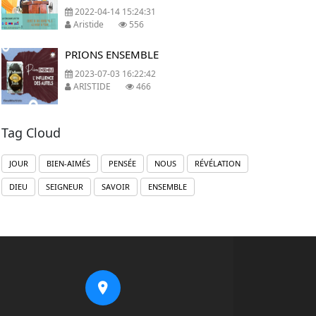
2022-04-14 15:24:31
Aristide
556
PRIONS ENSEMBLE
2023-07-03 16:22:42
ARISTIDE
466
Tag Cloud
JOUR
BIEN-AIMÉS
PENSÉE
NOUS
RÉVÉLATION
DIEU
SEIGNEUR
SAVOIR
ENSEMBLE