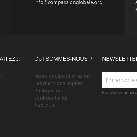
info@compassionglobale.org
B
ITEZ...
QUI SOMMES-NOUS ?
NEWSLETTE
r
Notre équipe et mission
Les mentions légales
Politique de
Recevez les nouve
confidentialité
About us