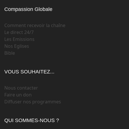
Compassion Globale
Comment recevoir la chaîne
Le direct 24/7
Les Emissions
Nos Eglises
Bible
VOUS SOUHAITEZ...
Nous contacter
Faire un don
Diffuser nos programmes
QUI SOMMES-NOUS ?