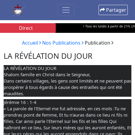
Partager
• Tous les lundis à partir de 21H, L'Heu
Direct
Accueil
Nos Publications
Publication
LA RÉVÉLATION DU JOUR
LA RÉVÉLATION DU JOUR
Shalom famille en Christ dans le Seigneur,
Dans certains villages, les gens sont limités et ne peuvent pas
prospérer à tous égards à cause des entrailles qui ont été
maudites.
Jérémie 16 : 1-4
«
La parole de l'Eternel me fut adressée, en ces mots :Tu ne
prendras point de femme, Et tu n'auras dans ce lieu ni fils ni
filles. Car ainsi parle l'Eternel sur les fils et les filles Qui
naîtront en ce lieu, Sur leurs mères qui les auront enfantés, Et
sur leurs pères qui les auront engendrés dans ce pays: Ils