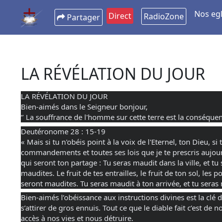
Nos egl
Direct
RadioZone
Partager
LA RÉVÉLATION DU JOUR
LA RÉVÉLATION DU JOUR
Bien-aimés dans le Seigneur bonjour,
‘’ La souffrance de l'homme sur cette terre est la conséquen
Deutéronome 28 : 15-19
«
Mais si tu n'obéis point à la voix de l'Eternel, ton Dieu, s
commandements et toutes ses lois que je te prescris aujourd
qui seront ton partage : Tu seras maudit dans la ville, et t
maudites. Le fruit de tes entrailles, le fruit de ton sol, les
seront maudites. Tu seras maudit à ton arrivée, et tu seras
Bien-aimés l’obéissance aux instructions divines est la clé 
s’attirer de gros ennuis. Tout ce que le diable fait c’est de 
accès à nos vies et nous détruire.