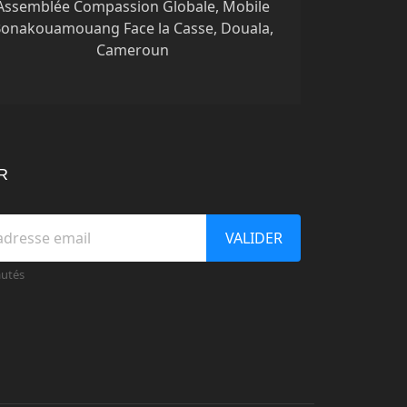
Assemblée Compassion Globale, Mobile
onakouamouang Face la Casse, Douala,
Cameroun
R
VALIDER
autés