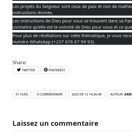
Les projets du Seigneur sont ceux de paix et non de malheur.
instructions divines.
Les instructions de Dieu pour vous se trouvent dans sa Paro
connaitre qu’elle est la volonté de Dieu pour vous et ce qu
Pour plus de révélations sur cette thématique, je vous rec
numéro WhatsApp (+237 676 67 99 93).
Share:
TWITTER
PINTEREST
51 VUES
0 COMMENTAIRE
2023-09-12 14:26:49
AUTEUR:
ARIS
Laissez un commentaire