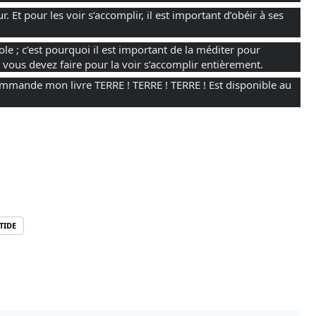
 Et pour les voir s’accomplir, il est important d’obéir à ses
le ; c’est pourquoi il est important de la méditer pour
e vous devez faire pour la voir s’accomplir entièrement.
ommande mon livre TERRE ! TERRE ! TERRE ! Est disponible au
TIDE