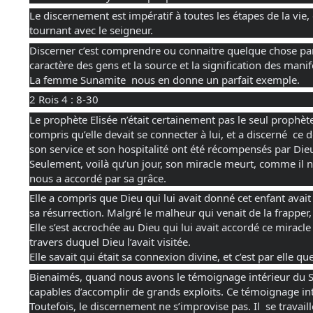
Le discernement est impératif à toutes les étapes de la vi
tournant avec le seigneur.
Discerner c’est comprendre ou connaitre quelque chose par la
caractère des gens et la source et la signification des manife
La femme Sunamite  nous en donne un parfait exemple. 
2 Rois 4 : 8-30
Le prophète Elisée n’était certainement pas le seul prophèt
compris qu’elle devait se connecter à lui, et a discerné  ce 
son service et son hospitalité ont été récompensés par Dieu. E
Seulement, voilà qu’un jour, son miracle meurt, comme il n
nous a accordé par sa grâce.
Elle a compris que Dieu qui lui avait donné cet enfant avait 
sa résurrection. Malgré le malheur qui venait de la frapper,
Elle s’est accrochée au Dieu qui lui avait accordé ce miracle 
travers duquel Dieu l’avait visitée.
Elle savait qui était sa connexion divine, et c’est par elle que
Bienaimés, quand nous avons le témoignage intérieur du Sa
capables d’accomplir de grands exploits. Ce témoignage int
Toutefois, le discernement ne s’improvise pas. Il  se travaill