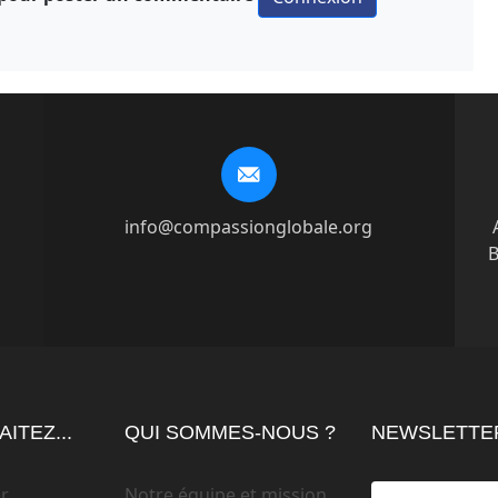
info@compassionglobale.org
B
ITEZ...
QUI SOMMES-NOUS ?
NEWSLETTE
r
Notre équipe et mission