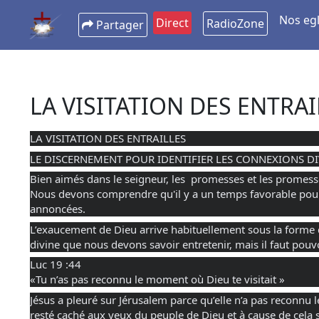
Nos egl
Direct
RadioZone
Partager
LA VISITATION DES ENTRAI
LA VISITATION DES ENTRAILLES
LE DISCERNEMENT POUR IDENTIFIER LES CONNEXIONS DI
Bien aimés dans le seigneur, les  promesses et les promesse
Nous 
devons comprendre qu'il y a un temps favorable pour
annoncées.
L’exaucement de Dieu arrive habituellement sous la forme d’
divine que nous devons savoir entretenir, mais il faut pouvoi
Luc 19 :44 
«Tu n’as pas reconnu le moment où Dieu te visitait »
Jésus a pleuré sur Jérusalem parce qu’elle n’a pas reconnu l
resté caché aux yeux du peuple de Dieu et à cause de cela