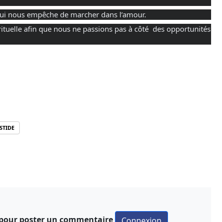
 qui nous empêche de marcher dans l’amour.
tuelle afin que nous ne passions pas à côté  des opportunités 
STIDE
 pour poster un commentaire