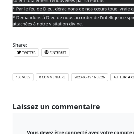
soient totalement renouvelées par sa Parole.
* Par le feu de Dieu, déracinons de nos cœurs toue ivraie
* Demandons à Dieu de nous accorder de l’intelligence spiri
attachées à notre visitation divine.
Share:
TWITTER
PINTEREST
130 VUES
0 COMMENTAIRE
2023-05-19 16:35:26
AUTEUR:
ARI
Laissez un commentaire
Vous devez être connecté avec votre compte