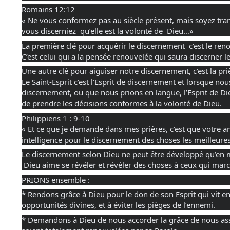
Romains 12:12  
« Ne vous conformez pas au siècle présent, mais soyez trans
vous discerniez  qu’elle est la volonté de  Dieu…»
La première clé pour acquérir le discernement  c’est le ren
C’est celui qui a la pensée renouvelée qui saura discerner l
Une autre clé pour aiguiser notre discernement, c’est la pr
Le Saint-Esprit c’est l’Esprit de discernement et lorsque n
discernement, ou que nous prions en langue, l’Esprit de Dieu
de prendre les décisions conformes à la volonté de Dieu.
Philippiens 1 : 9-10 
« Et ce que je demande dans mes prières, c’est que votre 
intelligence pour le discernement des choses les meilleure
Le discernement selon Dieu ne peut être développé qu’en 
 Dieu aime se révéler et révéler des choses à ceux qui mar
PRIONS ensemble :
* Rendons grâce à Dieu pour le don de son Esprit qui vit e
opportunités divines, et à éviter les pièges de l’ennemi.
* Demandons à Dieu de nous accorder la grâce de nous asse