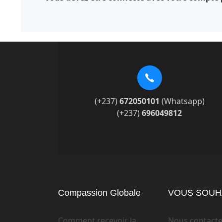
(+237)
672050101
(Whatsapp)
(+237)
696049812
Compassion Globale
VOUS SOUHA
Comment recevoir la
Nous contacte