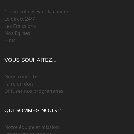
Comment recevoir la chaîne
Le direct 24/7
Les Emissions
Nos Eglises
Bible
VOUS SOUHAITEZ...
Nous contacter
Faire un don
Diffuser nos programmes
QUI SOMMES-NOUS ?
Notre équipe et mission