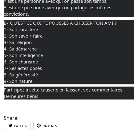
* est une personne avec qui on passe son temps.
* est une personne avec qui on partage les mêmes 
convictions. 
B/ QU’EST-CE QUI TE POUSSES A CHOISIR TON AMI ?
1- Son caractère 
2- Son savoir-faire 
3- Sa réligion  
4- Sa démarche 
5- Son intelligence  
6- Son charisme 
7- Ses actes posés  
8- Sa générosité  
9- Son naturel
Participez à cette causerie en laissant vos commentaires.
Demeurez bénis !
Share:
TWITTER
PINTEREST