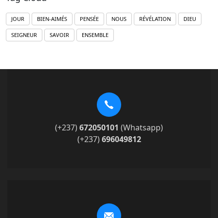
JOUR
BIEN-AIMÉS
PENSÉE
NOUS
RÉVÉLATION
DIEU
SEIGNEUR
SAVOIR
ENSEMBLE
(+237)
672050101
(Whatsapp)
(+237)
696049812