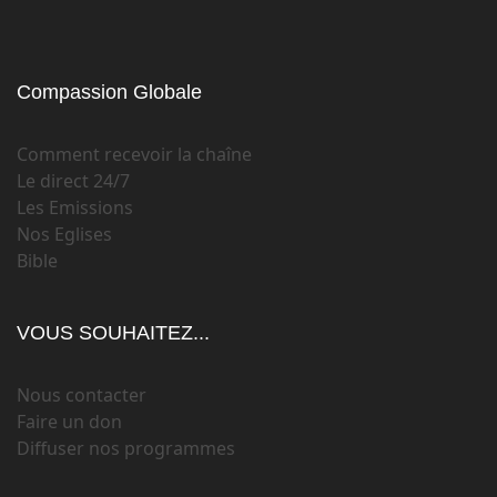
Compassion Globale
Comment recevoir la chaîne
Le direct 24/7
Les Emissions
Nos Eglises
Bible
VOUS SOUHAITEZ...
Nous contacter
Faire un don
Diffuser nos programmes