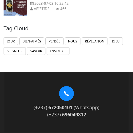
2023-07-03 16:22:42
ARISTIDE
466
Tag Cloud
JOUR
BIEN-AIMÉS
PENSÉE
NOUS
RÉVÉLATION
DIEU
SEIGNEUR
SAVOIR
ENSEMBLE
(+237)
672050101
(Whatsapp)
(+237)
696049812