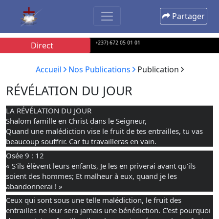
Partager
ous par SMS, Appel ou Whatsapp au (+237) 672 05 01 01
Direct
Accueil
Nos Publications
Publication
RÉVÉLATION DU JOUR
LA RÉVÉLATION DU JOUR
Shalom famille en Christ dans le Seigneur,
Quand une malédiction vise le fruit de tes entrailles, tu vas
beaucoup souffrir. Car tu travailleras en vain.
Osée 9 : 12
«
S'ils élèvent leurs enfants, Je les en priverai avant qu'ils
soient des hommes; Et malheur à eux, quand je les
abandonnerai ! »
Ceux qui sont sous une telle malédiction, le fruit des
entrailles ne leur sera jamais une bénédiction. C'est pourquoi